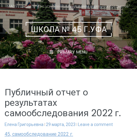
Skip
МАОУ "Школа № 45 с углубленным изучением отдельных предметов"
to
content
ШКОЛА № 45 Г.УФА
PRIMARY MENU
Публичный отчет о
результатах
самообследования 2022 г.
Елена Григорьевна
29 марта, 2023
Leave a comment
45, самообследование 2022 г.