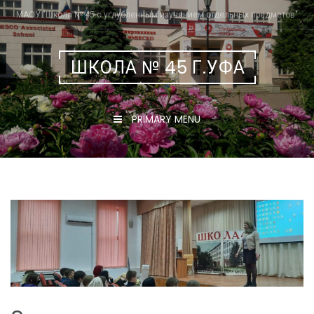
Skip
МАОУ "Школа № 45 с углубленным изучением отдельных предметов"
to
content
ШКОЛА № 45 Г.УФА
PRIMARY MENU