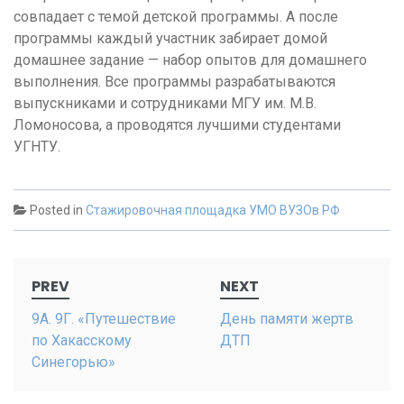
совпадает с темой детской программы. А после
программы каждый участник забирает домой
домашнее задание — набор опытов для домашнего
выполнения. Все программы разрабатываются
выпускниками и сотрудниками МГУ им. М.В.
Ломоносова, а проводятся лучшими студентами
УГНТУ.
Posted in
Стажировочная площадка УМО ВУЗОв РФ
Post
PREV
NEXT
navigation
9A. 9Г. «Путешествие
День памяти жертв
по Хакасскому
ДТП
Синегорью»