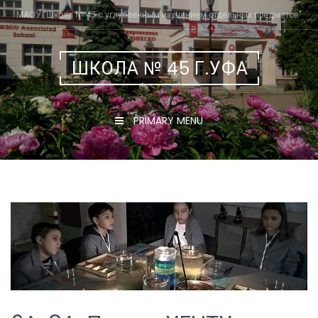
Skip
МАОУ "Школа № 45 с углубленным изучением отдельных предметов"
to
content
ШКОЛА № 45 Г.УФА
PRIMARY MENU