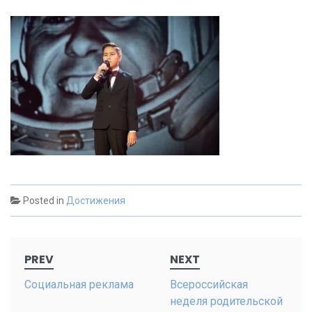
Posted in
Достижения
Post
PREV
NEXT
navigation
Социальная реклама
Всероссийская
неделя родительской