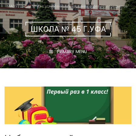
Skip
МАОУ "Школа № 45 с углубленным изучением отдельных предметов"
to
content
ШКОЛА № 45 Г.УФА
PRIMARY MENU