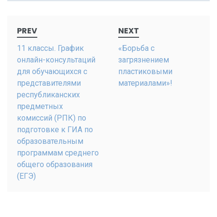
Post
PREV
NEXT
navigation
11 классы. График
«Борьба с
онлайн-консультаций
загрязнением
для обучающихся с
пластиковыми
представителями
материалами»!
республиканских
предметных
комиссий (РПК) по
подготовке к ГИА по
образовательным
программам среднего
общего образования
(ЕГЭ)