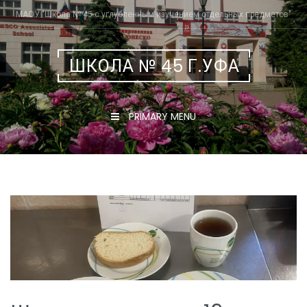
Skip
МАОУ "Школа № 45 с углубленным изучением отдельных предметов"
to
content
ШКОЛА № 45 Г.УФА
PRIMARY MENU