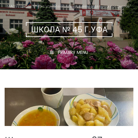
Skip
МАОУ "Школа № 45 с углубленным изучением отдельных предметов"
to
content
ШКОЛА № 45 Г.УФА
PRIMARY MENU