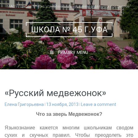
Skip
МАОУ "Школа № 45 с углубленным изучением отдельных предметов"
to
content
ШКОЛА № 45 Г.УФА
PRIMARY MENU
«Русский медвежонок»
Елена Григорьевна
13 ноября, 2013
Leave a comment
Что за зверь Медвежонок?
Языкознание кажется многим школьникам сводом
сухих и скучных правил. Чтобы преодолеть это