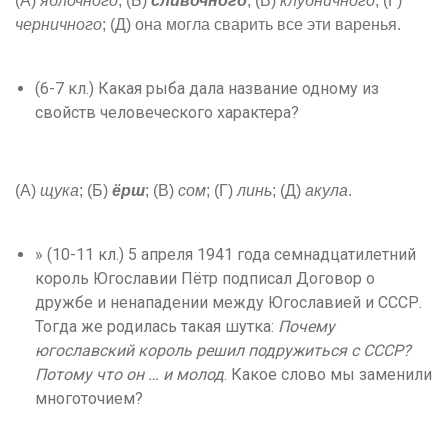
(А)
яблочного
; (Б)
сливочного
; (В)
клубничного
; (Г)
черничного
; (Д) она могла сварить все эти варенья.
(6-7 кл.) Какая рыба дала название одному из
свойств человеческого характера?
(А)
щука
; (Б)
ёрш
; (В)
сом
; (Г)
линь
; (Д)
акула
.
» (10-11 кл.) 5 апреля 1941 года семнадцатилетний
король Югославии Пётр подписал Договор о
дружбе и ненападении между Югославией и СССР.
Тогда же родилась такая шутка:
Почему
югославский король решил подружиться с СССР?
Потому что он … и молод
. Какое слово мы заменили
многоточием?