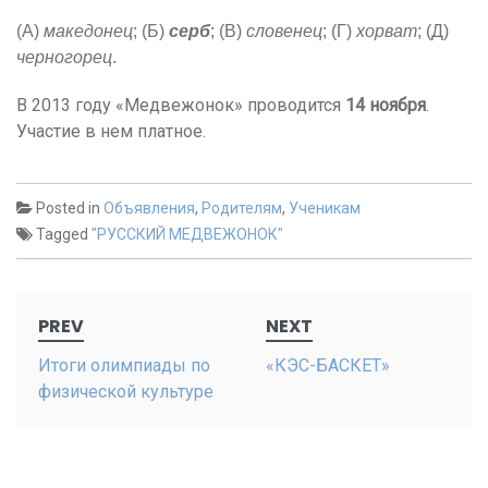
(А)
македонец
; (Б)
серб
; (В)
словенец
; (Г)
хорват
; (Д)
черногорец
.
В 2013 году «Медвежонок» проводится
14 ноября
.
Участие в нем платное.
Posted in
Объявления
,
Родителям
,
Ученикам
Tagged
"РУССКИЙ МЕДВЕЖОНОК"
Post
PREV
NEXT
navigation
Итоги олимпиады по
«КЭС-БАСКЕТ»
физической культуре