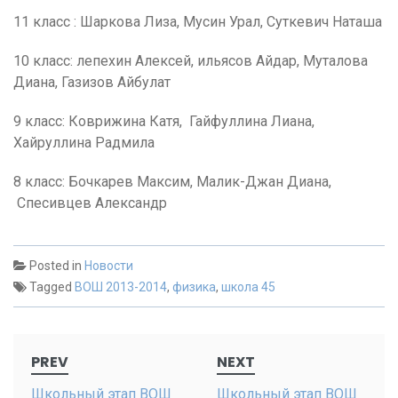
11 класс : Шаркова Лиза, Мусин Урал, Суткевич Наташа
10 класс: лепехин Алексей, ильясов Айдар, Муталова
Диана, Газизов Айбулат
9 класс: Коврижина Катя, Гайфуллина Лиана,
Хайруллина Радмила
8 класс: Бочкарев Максим, Малик-Джан Диана,
Спесивцев Александр
Posted in
Новости
Tagged
ВОШ 2013-2014
,
физика
,
школа 45
Post
PREV
NEXT
navigation
Школьный этап ВОШ
Школьный этап ВОШ