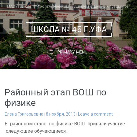
Skip
МАОУ "Школа № 45 с углубленным изучением отдельных предметов"
to
content
ШКОЛА № 45 Г.УФА
PRIMARY MENU
Районный этап ВОШ по
физике
Елена Григорьевна
8 ноября, 2013
Leave a comment
В районном этапе по физике ВОШ приняли участие
следующие обучающиеся: