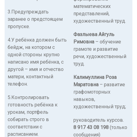
математических
3.Предупреждать
представлений,
заранее о предстоящем
художественный труд.
пропуске.
Фазлыева Айгуль
4.У ребёнка должен быть
Римовна
– обучение
бейдж, на котором с
грамоте и развитие
одной стороны крупно
речи, художественный
написано имя ребёнка, с
труд.
другой – имя и отчество
матери, контактный
Калимуллина Роза
телефон.
Маратовна
– развитие
графомоторных
5.Контролировать
навыков,
готовность ребёнка к
художественный труд;
урокам, портфель
собирать строго в
руководитель курсов.
соответствии с
8 917 43 08 198
(только
расписанием.
сообщения)