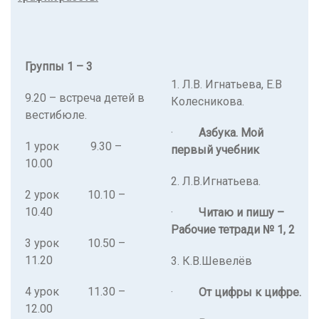
Группы 1 – 3
1. Л.В. Игнатьева, Е.В
9.20 – встреча детей в
Колесникова.
вестибюле.
·
Азбука. Мой
1 урок 9.30 –
первый учебник
10.00
2. Л.В.Игнатьева.
2 урок 10.10 –
10.40
·
Читаю и пишу –
Рабочие тетради № 1, 2
3 урок 10.50 –
11.20
3. К.В.Шевелёв
4 урок 11.30 –
·
От цифры к цифре.
12.00