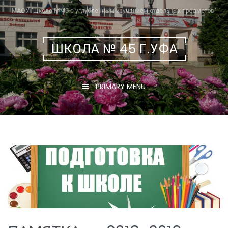
Skip
МАОУ "Школа № 45 с углубленным изучением отдельных предметов"
to
content
ШКОЛА № 45 Г.УФА
PRIMARY MENU