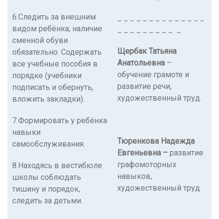
6.Следить за внешним
_ _ _ _ _ _ _ _ _ _ _ _ _ _
видом ребёнка; наличие
_ _ _ _ _ _ _ _ _ _
сменной обуви
Щербак Татьяна
обязательно. Содержать
Анатольевна
–
все учебные пособия в
обучение грамоте и
порядке (учебники
развитие речи,
подписать и обернуть,
художественный труд.
вложить закладки).
7.Формировать у ребёнка
навыки
Тюренкова Надежда
самообслуживания.
Евгеньевна –
развитие
графомоторных
8.Находясь в вестибюле
навыков,
школы соблюдать
художественный труд.
тишину и порядок,
следить за детьми.