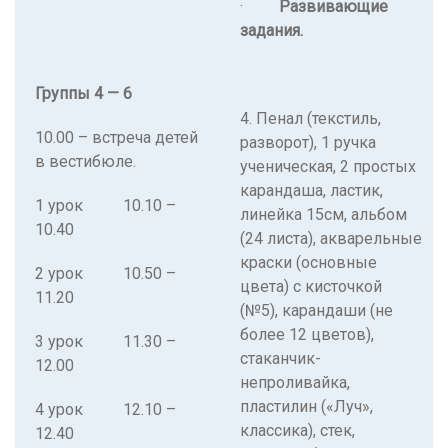
·
Развивающие
задания.
Группы 4 — 6
4. Пенал (текстиль,
10.00 – встреча детей
разворот), 1 ручка
в вестибюле.
ученическая, 2 простых
карандаша, ластик,
1 урок 10.10 –
линейка 15см, альбом
10.40
(24 листа), акварельные
краски (основные
2 урок 10.50 –
цвета) с кисточкой
11.20
(№5), карандаши (не
более 12 цветов),
3 урок 11.30 –
стаканчик-
12.00
непроливайка,
пластилин («Луч»,
4 урок 12.10 –
классика), стек,
12.40