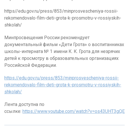
https//edu.gov.ru/press/853/minprosvescheniya-rossii-
rekomendovalo-film-deti-grota-k-prosmotru-v-rossiyskih-
shkolah/
Минпросвещения России рекомендует
документальный фильм «Дети Грота» о воспитанниках
школы-интерната № 1 имени К. К. Грота для незрячих
детей к просмотру в образовательных организациях
Российской Федерации.
https://edu.gov.ru/press/853/minprosvescheniya-rossii-
rekomendovalo-film-deti-grota-k-prosmotru-v-rossiyskih-
shkolah/
Лента доступна по
ссылке:
https://www.youtube.com/watch?v=os43UHT3gQE