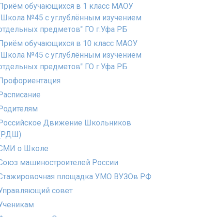
Приём обучающихся в 1 класс МАОУ
"Школа №45 с углублённым изучением
отдельных предметов" ГО г.Уфа РБ
Приём обучающихся в 10 класс МАОУ
"Школа №45 с углублённым изучением
отдельных предметов" ГО г.Уфа РБ
Профориентация
Расписание
Родителям
Российское Движение Школьников
(РДШ)
СМИ о Школе
Союз машиностроителей России
Стажировочная площадка УМО ВУЗОв РФ
Управляющий совет
Ученикам