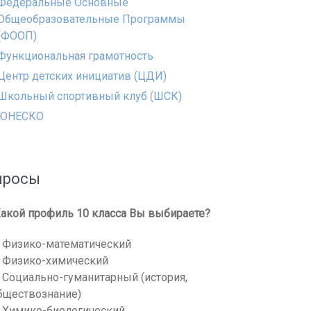
Федеральные Основные
Общеобразовательные Программы
(ФООП)
Функциональная грамотность
Центр детских инициатив (ЦДИ)
Школьный спортивный клуб (ШСК)
ЮНЕСКО
просы
акой профиль 10 класса Вы выбираете?
Физико-математический
Физико-химический
Социально-гуманитарный (история,
бществознание)
Химико-биологический