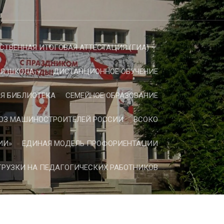
СТВЕННАЯ ИТОГОВАЯ АТТЕСТАЦИЯ (ГИА)
Я ШКОЛА
ДИСТАНЦИОННОЕ ОБУЧЕНИЕ
Я БИБЛИОТЕКА
СЕМЕЙНОЕ ОБРАЗОВАНИЕ
ЮЗ МАШИНОСТРОИТЕЛЕЙ РОССИИ
ВСОКО
ИИ»
ЕДИНАЯ МОДЕЛЬ ПРОФОРИЕНТАЦИИ
РУЗКИ НА ПЕДАГОГИЧЕСКИХ РАБОТНИКОВ