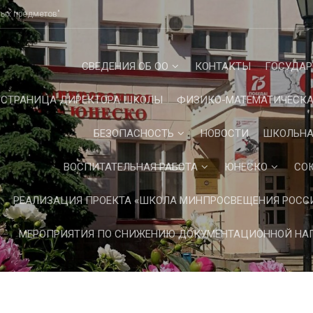
ных предметов"
СВЕДЕНИЯ ОБ ОО
КОНТАКТЫ
ГОСУДАР
СТРАНИЦА ДИРЕКТОРА ШКОЛЫ
ФИЗИКО-МАТЕМАТИЧЕСКА
БЕЗОПАСНОСТЬ
НОВОСТИ
ШКОЛЬНА
ВОСПИТАТЕЛЬНАЯ РАБОТА
ЮНЕСКО
СО
РЕАЛИЗАЦИЯ ПРОЕКТА «ШКОЛА МИНПРОСВЕЩЕНИЯ РОСС
МЕРОПРИЯТИЯ ПО СНИЖЕНИЮ ДОКУМЕНТАЦИОННОЙ НАГ