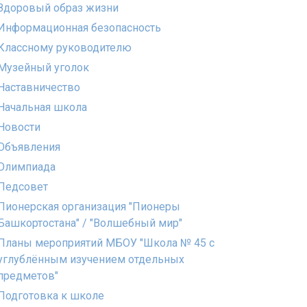
Здоровый образ жизни
Информационная безопасность
Классному руководителю
Музейный уголок
Наставничество
Начальная школа
Новости
Объявления
Олимпиада
Педсовет
Пионерская организация "Пионеры
Башкортостана" / "Волшебный мир"
Планы мероприятий МБОУ "Школа № 45 с
углублённым изучением отдельных
предметов"
Подготовка к школе