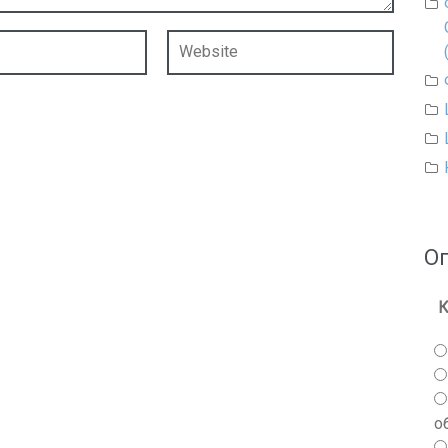
О
К
о