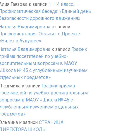
Алия Гаязова
к записи
1 — 4 класс.
Профилактическая беседа: «Единый день
безопасности дорожного движения»
Наталья Владимировна
к записи
Профориентация: Отзывы о Проекте
«Билет в будущее»
Наталья Владимировна
к записи
График
приёма посетителей по учебно-
воспитательным вопросам в МАОУ
«Школа № 45 с углублённым изучением
отдельных предметов»
Людмила
к записи
График приёма
посетителей по учебно-воспитательным
вопросам в МАОУ «Школа № 45 с
углублённым изучением отдельных
предметов»
Эльвина
к записи
СТРАНИЦА
ДИРЕКТОРА ШКОЛЫ