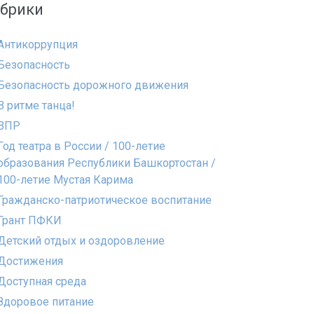
убрики
Антикоррупция
Безопасность
Безопасность дорожного движения
В ритме танца!
ВПР
Год театра в России / 100-летие
образования Республики Башкортостан /
100-летие Мустая Карима
Гражданско-патриотическое воспитание
Грант ПФКИ
Детский отдых и оздоровление
Достижения
Доступная среда
Здоровое питание