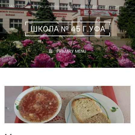
Skip
МАОУ "Школа № 45 с углубленным изучением отдельных предметов"
to
content
ШКОЛА № 45 Г.УФА
PRIMARY MENU