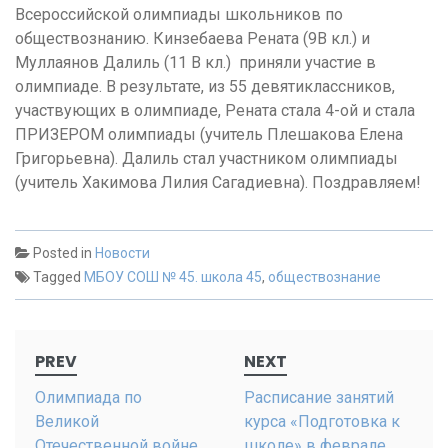
Всероссийской олимпиады школьников по
обществознанию. Кинзебаева Рената (9В кл.) и
Муллаянов Далиль (11 В кл.) приняли участие в
олимпиаде. В результате, из 55 девятиклассников,
участвующих в олимпиаде, Рената стала 4-ой и стала
ПРИЗЕРОМ олимпиады (учитель Плешакова Елена
Григорьевна). Далиль стал участником олимпиады
(учитель Хакимова Лилия Сагадиевна). Поздравляем!
Posted in
Новости
Tagged
МБОУ СОШ № 45. школа 45
,
обществознание
Post
PREV
NEXT
navigation
Олимпиада по
Расписание занятий
Великой
курса «Подготовка к
Отечественной войне
школе» в феврале