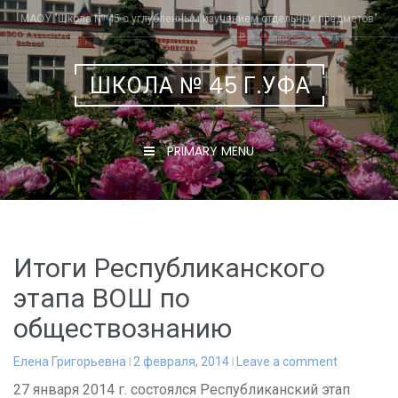
Skip
МАОУ "Школа № 45 с углубленным изучением отдельных предметов"
to
content
ШКОЛА № 45 Г.УФА
PRIMARY MENU
Итоги Республиканского
этапа ВОШ по
обществознанию
Елена Григорьевна
2 февраля, 2014
Leave a comment
27 января 2014 г. состоялся Республиканский этап