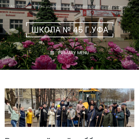
Skip
МАОУ "Школа № 45 с углубленным изучением отдельных предметов"
to
content
ШКОЛА № 45 Г.УФА
PRIMARY MENU