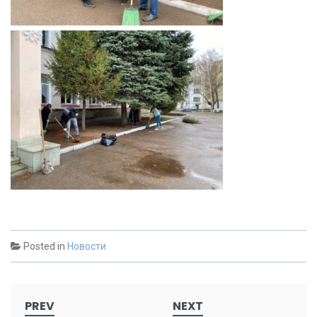
Posted in
Новости
Post
PREV
NEXT
navigation