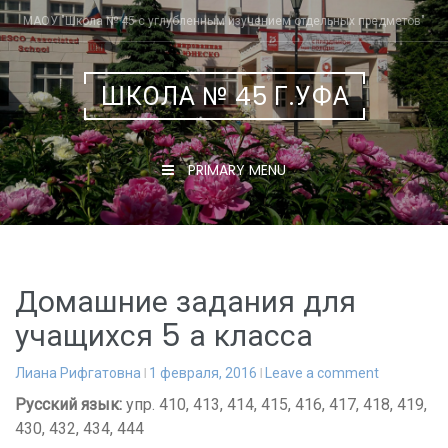
Skip
МАОУ "Школа № 45 с углубленным изучением отдельных предметов"
to
content
ШКОЛА № 45 Г.УФА
PRIMARY MENU
Домашние задания для
учащихся 5 а класса
Лиана Рифгатовна
1 февраля, 2016
Leave a comment
Русский язык:
упр. 410, 413, 414, 415, 416, 417, 418, 419,
430, 432, 434, 444