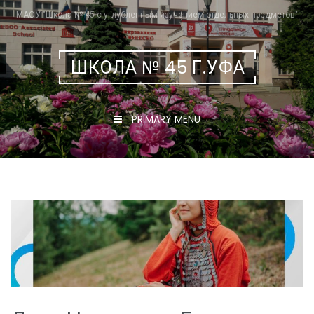
Skip
МАОУ "Школа № 45 с углубленным изучением отдельных предметов"
to
content
ШКОЛА № 45 Г.УФА
PRIMARY MENU