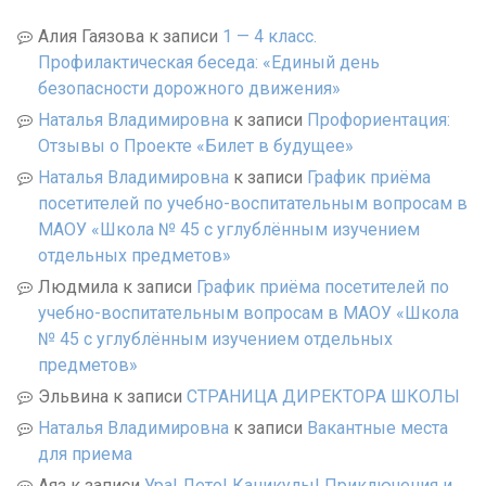
Алия Гаязова
к записи
1 — 4 класс.
Профилактическая беседа: «Единый день
безопасности дорожного движения»
Наталья Владимировна
к записи
Профориентация:
Отзывы о Проекте «Билет в будущее»
Наталья Владимировна
к записи
График приёма
посетителей по учебно-воспитательным вопросам в
МАОУ «Школа № 45 с углублённым изучением
отдельных предметов»
Людмила
к записи
График приёма посетителей по
учебно-воспитательным вопросам в МАОУ «Школа
№ 45 с углублённым изучением отдельных
предметов»
Эльвина
к записи
СТРАНИЦА ДИРЕКТОРА ШКОЛЫ
Наталья Владимировна
к записи
Вакантные места
для приема
Аяз
к записи
Ура! Лето! Каникулы! Приключения и