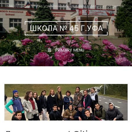
Skip
МАОУ "Школа № 45 с углубленным изучением отдельных предметов"
to
content
ШКОЛА № 45 Г.УФА
PRIMARY MENU