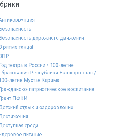
убрики
Антикоррупция
Безопасность
Безопасность дорожного движения
В ритме танца!
ВПР
Год театра в России / 100-летие
образования Республики Башкортостан /
100-летие Мустая Карима
Гражданско-патриотическое воспитание
Грант ПФКИ
Детский отдых и оздоровление
Достижения
Доступная среда
Здоровое питание