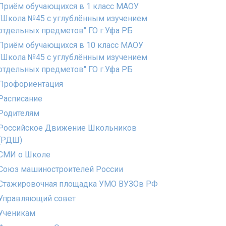
Приём обучающихся в 1 класс МАОУ
"Школа №45 с углублённым изучением
отдельных предметов" ГО г.Уфа РБ
Приём обучающихся в 10 класс МАОУ
"Школа №45 с углублённым изучением
отдельных предметов" ГО г.Уфа РБ
Профориентация
Расписание
Родителям
Российское Движение Школьников
(РДШ)
СМИ о Школе
Союз машиностроителей России
Стажировочная площадка УМО ВУЗОв РФ
Управляющий совет
Ученикам