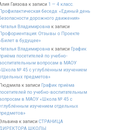
Алия Гаязова
к записи
1 — 4 класс.
Профилактическая беседа: «Единый день
безопасности дорожного движения»
Наталья Владимировна
к записи
Профориентация: Отзывы о Проекте
«Билет в будущее»
Наталья Владимировна
к записи
График
приёма посетителей по учебно-
воспитательным вопросам в МАОУ
«Школа № 45 с углублённым изучением
отдельных предметов»
Людмила
к записи
График приёма
посетителей по учебно-воспитательным
вопросам в МАОУ «Школа № 45 с
углублённым изучением отдельных
предметов»
Эльвина
к записи
СТРАНИЦА
ДИРЕКТОРА ШКОЛЫ