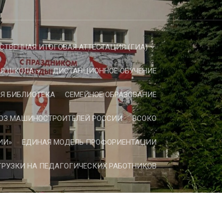
СТВЕННАЯ ИТОГОВАЯ АТТЕСТАЦИЯ (ГИА)
Я ШКОЛА
ДИСТАНЦИОННОЕ ОБУЧЕНИЕ
Я БИБЛИОТЕКА
СЕМЕЙНОЕ ОБРАЗОВАНИЕ
ЮЗ МАШИНОСТРОИТЕЛЕЙ РОССИИ
ВСОКО
ИИ»
ЕДИНАЯ МОДЕЛЬ ПРОФОРИЕНТАЦИИ
РУЗКИ НА ПЕДАГОГИЧЕСКИХ РАБОТНИКОВ