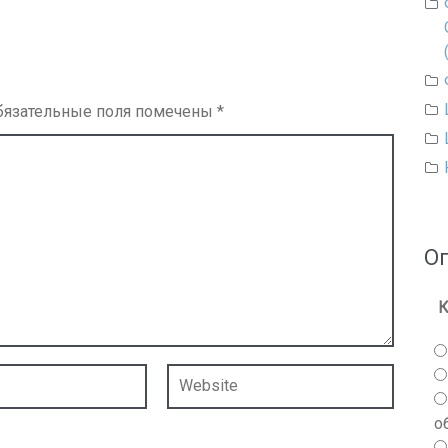
бязательные поля помечены
*
О
К
о