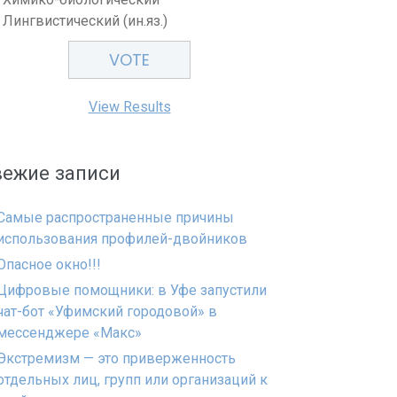
Лингвистический (ин.яз.)
View Results
вежие записи
Самые распространенные причины
использования профилей-двойников
Опасное окно!!!
Цифровые помощники: в Уфе запустили
чат-бот «Уфимский городовой» в
мессенджере «Макс»
Экстремизм — это приверженность
отдельных лиц, групп или организаций к