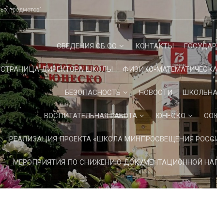
ных предметов"
СВЕДЕНИЯ ОБ ОО
КОНТАКТЫ
ГОСУДАР
СТРАНИЦА ДИРЕКТОРА ШКОЛЫ
ФИЗИКО-МАТЕМАТИЧЕСКА
БЕЗОПАСНОСТЬ
НОВОСТИ
ШКОЛЬНА
ВОСПИТАТЕЛЬНАЯ РАБОТА
ЮНЕСКО
СО
РЕАЛИЗАЦИЯ ПРОЕКТА «ШКОЛА МИНПРОСВЕЩЕНИЯ РОСС
МЕРОПРИЯТИЯ ПО СНИЖЕНИЮ ДОКУМЕНТАЦИОННОЙ НАГ