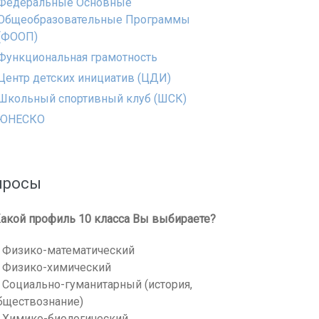
Федеральные Основные
Общеобразовательные Программы
(ФООП)
Функциональная грамотность
Центр детских инициатив (ЦДИ)
Школьный спортивный клуб (ШСК)
ЮНЕСКО
просы
акой профиль 10 класса Вы выбираете?
Физико-математический
Физико-химический
Социально-гуманитарный (история,
бществознание)
Химико-биологический