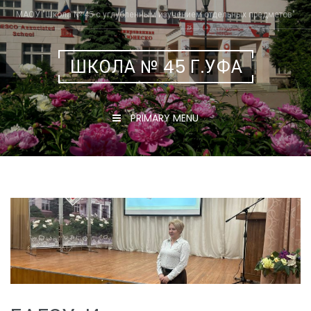
Skip
МАОУ "Школа № 45 с углубленным изучением отдельных предметов"
to
content
ШКОЛА № 45 Г.УФА
PRIMARY MENU