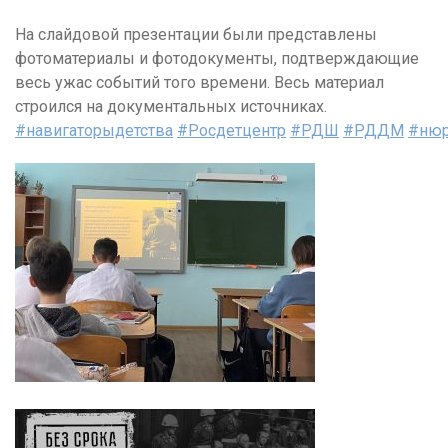
На слайдовой презентации были представлены
фотоматериалы и фотодокументы, подтверждающие
весь ужас событий того времени. Весь материал
строился на документальных источниках.
#навигаторыдетства
#Росдетцентр
#РДШ
#РДДМ
#нюр