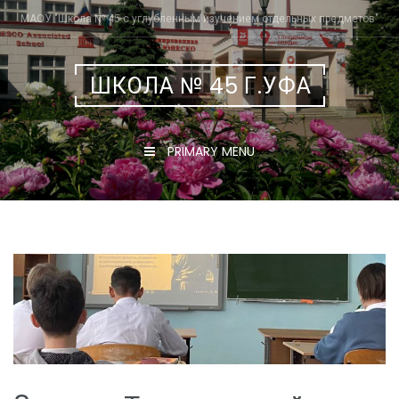
Skip
МАОУ "Школа № 45 с углубленным изучением отдельных предметов"
to
content
ШКОЛА № 45 Г.УФА
PRIMARY MENU