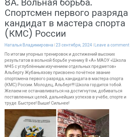
8А. Вольная борьба.
Спортсмен первого разряда
кандидат в мастера спорта
(КМС) России
Наталья Владимировна
23 сентября, 2024
Leave a comment
По итогам упорных тренировок и достижений высоких
результатов в вольной борьбе ученику 8 «А» МАОУ «Школа
№45 с углублённым изучением отдельных предметов»
Альберту Жубаньязову присвоено почётное звание
спортсмена первого разряда, кандидата в мастера спорта
(КМС) России. Молодец, Альберт!!! Школа гордится тобой.
Желаем не останавливаться на достигнутом, добиваться
поставленных целей, дальнейших успехов в учёбе, спорте и
труде. Быстрее! Выше! Сильнее!