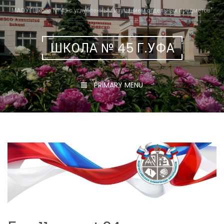
Skip
МАОУ "Школа № 45 с углубленным изучением отдельных предметов"
to
content
ШКОЛА № 45 Г.УФА
PRIMARY MENU