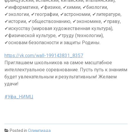
французский, испанский, китайский, итальянский),
✔информатике, ✔физике, ✔химии, ✔биологии,
✔экологии, ✔географии, ✔астрономии, ✔литературе,
✔истории, ✔обществознанию, ✔экономике, ✔праву,
✔искусству (мировая художественная культура),
✔физической культуре, ✔труду (технологии),
✔основам безопасности и защиты Родины.
https://vk.com/wall-199143831_8357
Приглашаем школьников на самое масштабное
интеллектуальное соревнование. Пусть путь к знаниям
будет увлекательным и результативным! Желаем
удачи!
#Уфа_НИМЦ
Posted in
Олимпиада