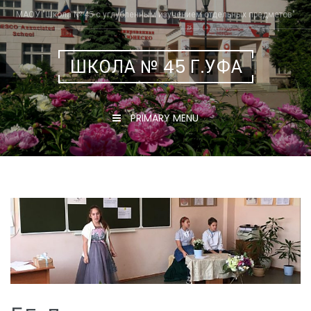
Skip
МАОУ "Школа № 45 с углубленным изучением отдельных предметов"
to
content
ШКОЛА № 45 Г.УФА
PRIMARY MENU