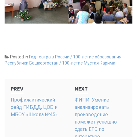
Posted in
Год театра в России / 100-летие образования
Республики Башкортостан / 100-летие Мустая Карима
Post
PREV
NEXT
navigation
Профилактический
ФИПИ: Умение
рейд ГИБДД, ЦОБ и
анализировать
МБОУ «Школа №45».
произведение
поможет успешно
сдать ЕГЭ по
литературе