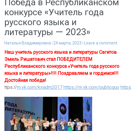
Победа в Республиканском
конкурсе «Учитель года
русского языка и
литературы — 2023»
Наталья Владимировна
24 марта, 2023
Leave a comment
Наш учитель русского языка и литературы Сагитов
Эмиль Ришатович стал ПОБЕДИТЕЛЕМ
Республиканского конкурса «Учитель года русского
языка и литературы»!!!! Поздравляем и гордимся!!!
Достойная победа!
ttps://
m.vk.com/kiradm2017
https://m.vk.com/publicguo
http