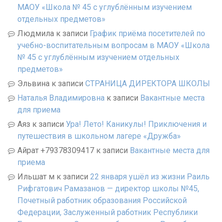
МАОУ «Школа № 45 с углублённым изучением
отдельных предметов»
Людмила
к записи
График приёма посетителей по
учебно-воспитательным вопросам в МАОУ «Школа
№ 45 с углублённым изучением отдельных
предметов»
Эльвина
к записи
СТРАНИЦА ДИРЕКТОРА ШКОЛЫ
Наталья Владимировна
к записи
Вакантные места
для приема
Аяз
к записи
Ура! Лето! Каникулы! Приключения и
путешествия в школьном лагере «Дружба»
Айрат +79378309417
к записи
Вакантные места для
приема
Ильшат м
к записи
22 января ушёл из жизни Раиль
Рифгатович Рамазанов — директор школы №45,
Почетный работник образования Российской
Федерации, Заслуженный работник Республики