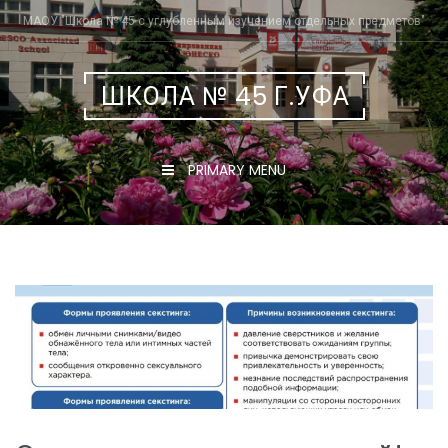
Skip
МАОУ "Школа № 45 с углубленным изучением отдельных предметов"
to
content
ШКОЛА № 45 Г.УФА
PRIMARY MENU