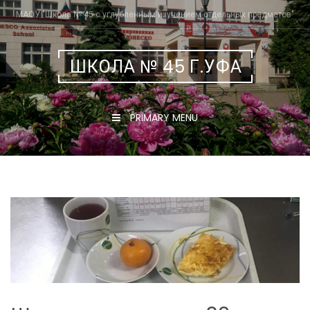
Skip
МАОУ "Школа № 45 с углубленным изучением отдельных предметов"
to
content
ШКОЛА № 45 Г.УФА
PRIMARY MENU