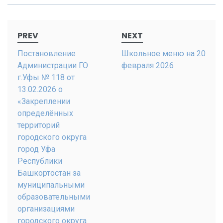
Post
PREV
NEXT
navigation
Постановление
Школьное меню на 20
Администрации ГО
февраля 2026
г.Уфы № 118 от
13.02.2026 о
«Закреплении
определённых
территорий
городского округа
город Уфа
Республики
Башкортостан за
муниципальными
образовательными
организациями
городского округа