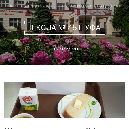
Skip
МАОУ "Школа № 45 с углубленным изучением отдельных предметов"
to
content
ШКОЛА № 45 Г.УФА
PRIMARY MENU