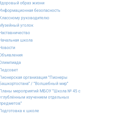
Здоровый образ жизни
Информационная безопасность
Классному руководителю
Музейный уголок
Наставничество
Начальная школа
Новости
Объявления
Олимпиада
Педсовет
Пионерская организация "Пионеры
Башкортостана" / "Волшебный мир"
Планы мероприятий МБОУ "Школа № 45 с
углублённым изучением отдельных
предметов"
Подготовка к школе