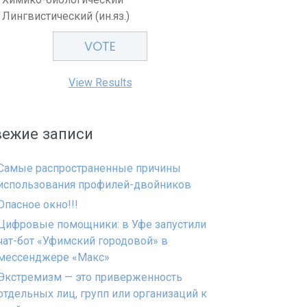
Лингвистический (ин.яз.)
View Results
вежие записи
Самые распространенные причины
использования профилей-двойников
Опасное окно!!!
Цифровые помощники: в Уфе запустили
чат-бот «Уфимский городовой» в
мессенджере «Макс»
Экстремизм — это приверженность
отдельных лиц, групп или организаций к