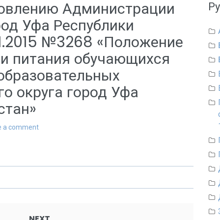
новлению Администрации
Р
род Уфа Республики
01.2015 №3268 «Положение
ии питания обучающихся
образовательных
о округа город Уфа
стан»
e a comment
NEXT