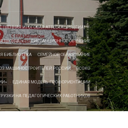
СТВЕННАЯ ИТОГОВАЯ АТТЕСТАЦИЯ (ГИА)
Я ШКОЛА
ДИСТАНЦИОННОЕ ОБУЧЕНИЕ
Я БИБЛИОТЕКА
СЕМЕЙНОЕ ОБРАЗОВАНИЕ
ЮЗ МАШИНОСТРОИТЕЛЕЙ РОССИИ
ВСОКО
ИИ»
ЕДИНАЯ МОДЕЛЬ ПРОФОРИЕНТАЦИИ
РУЗКИ НА ПЕДАГОГИЧЕСКИХ РАБОТНИКОВ