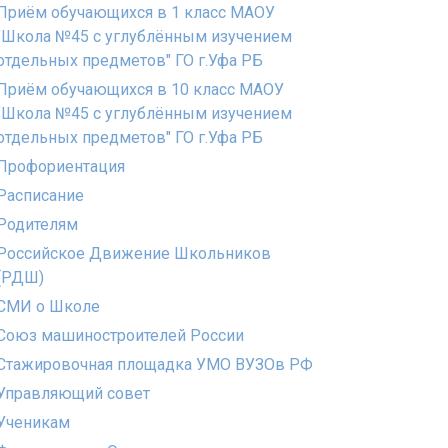
Приём обучающихся в 1 класс МАОУ
"Школа №45 с углублённым изучением
отдельных предметов" ГО г.Уфа РБ
Приём обучающихся в 10 класс МАОУ
"Школа №45 с углублённым изучением
отдельных предметов" ГО г.Уфа РБ
Профориентация
Расписание
Родителям
Российское Движение Школьников
(РДШ)
СМИ о Школе
Союз машиностроителей России
Стажировочная площадка УМО ВУЗОв РФ
Управляющий совет
Ученикам