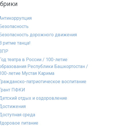
убрики
Антикоррупция
Безопасность
Безопасность дорожного движения
В ритме танца!
ВПР
Год театра в России / 100-летие
образования Республики Башкортостан /
100-летие Мустая Карима
Гражданско-патриотическое воспитание
Грант ПФКИ
Детский отдых и оздоровление
Достижения
Доступная среда
Здоровое питание