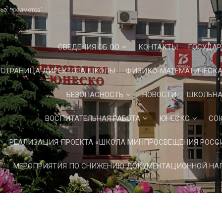
ных предметов"
СВЕДЕНИЯ ОБ ОО
КОНТАКТЫ
ГОСУДАР
СТРАНИЦА ДИРЕКТОРА ШКОЛЫ
ФИЗИКО-МАТЕМАТИЧЕСКА
БЕЗОПАСНОСТЬ
НОВОСТИ
ШКОЛЬНА
ВОСПИТАТЕЛЬНАЯ РАБОТА
ЮНЕСКО
СО
РЕАЛИЗАЦИЯ ПРОЕКТА «ШКОЛА МИНПРОСВЕЩЕНИЯ РОСС
МЕРОПРИЯТИЯ ПО СНИЖЕНИЮ ДОКУМЕНТАЦИОННОЙ НАГ