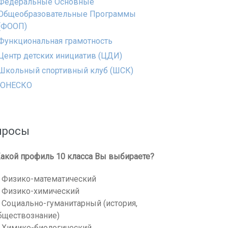
Федеральные Основные
Общеобразовательные Программы
(ФООП)
Функциональная грамотность
Центр детских инициатив (ЦДИ)
Школьный спортивный клуб (ШСК)
ЮНЕСКО
просы
акой профиль 10 класса Вы выбираете?
Физико-математический
Физико-химический
Социально-гуманитарный (история,
бществознание)
Химико-биологический