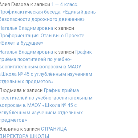
Алия Гаязова
к записи
1 — 4 класс.
Профилактическая беседа: «Единый день
безопасности дорожного движения»
Наталья Владимировна
к записи
Профориентация: Отзывы о Проекте
«Билет в будущее»
Наталья Владимировна
к записи
График
приёма посетителей по учебно-
воспитательным вопросам в МАОУ
«Школа № 45 с углублённым изучением
отдельных предметов»
Людмила
к записи
График приёма
посетителей по учебно-воспитательным
вопросам в МАОУ «Школа № 45 с
углублённым изучением отдельных
предметов»
Эльвина
к записи
СТРАНИЦА
ДИРЕКТОРА ШКОЛЫ