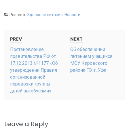
Posted in
Здоровое питание
,
Новости
Post
PREV
NEXT
navigation
Постановление
Об обеспечении
правительства РФ от
питанием учащихся
17.12.2013 №1177 «Об
МОУ Кировского
утверждении Правил
района ГО. г. Уфа
организованной
перевозки группы
детей автобусами»
Leave a Reply