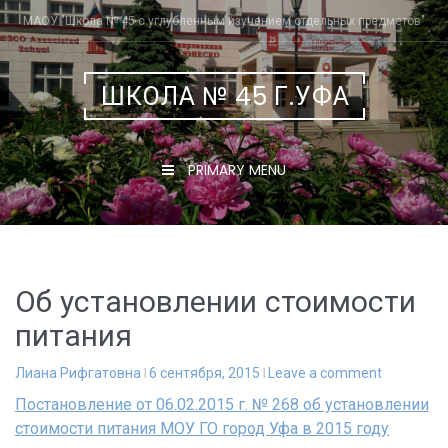
Skip
МАОУ "Школа № 45 с углубленным изучением отдельных предметов"
to
content
ШКОЛА № 45 Г.УФА
PRIMARY MENU
Об установлении стоимости
питания
Лиана Рифгатовна
6 сентября, 2015
Leave a comment
Постановление от 06.02.2015 г. № 268 об установлении
стоимости питания МОУ ГО город Уфа в 2015 году