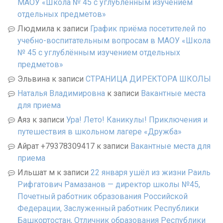
МАОУ «Школа № 45 с углублённым изучением
отдельных предметов»
Людмила
к записи
График приёма посетителей по
учебно-воспитательным вопросам в МАОУ «Школа
№ 45 с углублённым изучением отдельных
предметов»
Эльвина
к записи
СТРАНИЦА ДИРЕКТОРА ШКОЛЫ
Наталья Владимировна
к записи
Вакантные места
для приема
Аяз
к записи
Ура! Лето! Каникулы! Приключения и
путешествия в школьном лагере «Дружба»
Айрат +79378309417
к записи
Вакантные места для
приема
Ильшат м
к записи
22 января ушёл из жизни Раиль
Рифгатович Рамазанов — директор школы №45,
Почетный работник образования Российской
Федерации, Заслуженный работник Республики
Башкортостан, Отличник образования Республики