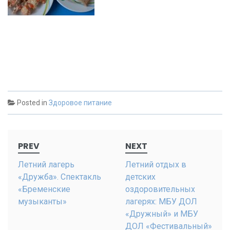
Posted in
Здоровое питание
Post
PREV
NEXT
navigation
Летний лагерь
Летний отдых в
«Дружба». Спектакль
детских
«Бременские
оздоровительных
музыканты»
лагерях: МБУ ДОЛ
«Дружный» и МБУ
ДОЛ «Фестивальный»