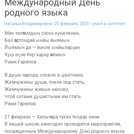
Международный День
родного языка
Наталья Владимировна
20 февраля, 2025
Leave a comment
Мин халҡымдың сәскә күңеленән,
Бал ҡортондай ынйы йыямын.
Йыямын да — йәнле ынйыларҙан
Хуш еҫле бер кәрәҙ ҡоямын.
Рәми Ғарипов
В душе народа, словно в цветнике,
Жемчужины души, пчеле под стать,
Жемчужины живые нахожу,
Чтоб сотами душистыми им стать.
Рами Гарипов
21 февраль — Халыҡ-ара туған телдәр көнө.
В нашей школе ежегодно проводятся мероприятия,
посвященные Международному Дню родного языка.