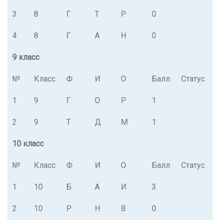
3
8
Г
Т
Р
0
4
8
Г
А
Н
0
9 класс
№
Класс
Ф
И
О
Балл
Статус
1
9
Г
О
Р
1
2
9
Т
Д
М
1
10 класс
№
Класс
Ф
И
О
Балл
Статус
1
10
Б
А
И
3
2
10
Р
Н
В
0