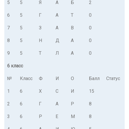
5
5
Я
А
Б
2
6
5
Г
А
Т
0
7
5
З
А
В
0
8
5
Н
Д
А
0
9
5
Т
Л
А
0
6 класс
№
Класс
Ф
И
О
Балл
Статус
1
6
Х
С
И
15
2
6
Г
А
Р
8
3
6
Р
Е
М
8