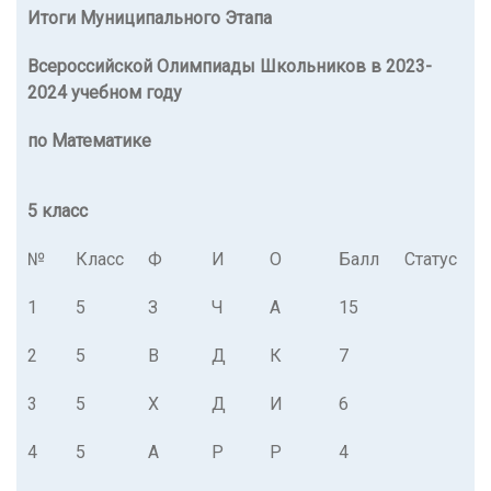
Итоги Муниципального Этапа
Всероссийской Олимпиады Школьников в 2023-
2024 учебном году
по Математике
5 класс
№
Класс
Ф
И
О
Балл
Статус
1
5
З
Ч
А
15
2
5
В
Д
К
7
3
5
Х
Д
И
6
4
5
А
Р
Р
4