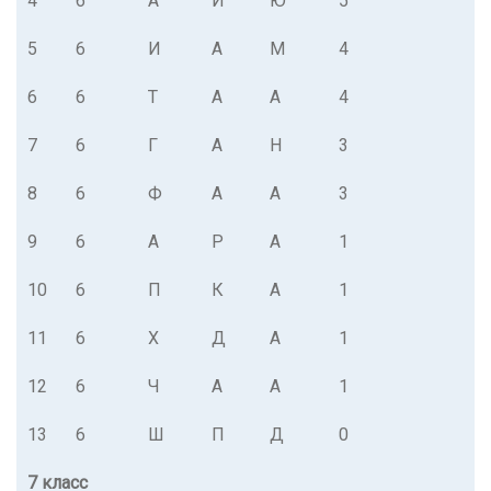
4
6
А
И
Ю
5
5
6
И
А
М
4
6
6
Т
А
А
4
7
6
Г
А
Н
3
8
6
Ф
А
А
3
9
6
А
Р
А
1
10
6
П
К
А
1
11
6
Х
Д
А
1
12
6
Ч
А
А
1
13
6
Ш
П
Д
0
7 класс