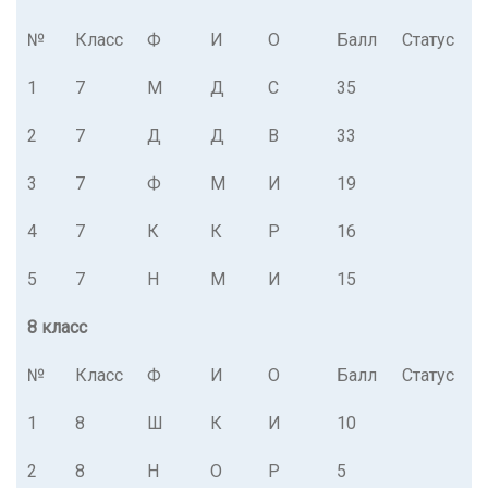
№
Класс
Ф
И
О
Балл
Статус
1
7
М
Д
С
35
2
7
Д
Д
В
33
3
7
Ф
М
И
19
4
7
К
К
Р
16
5
7
Н
М
И
15
8 класс
№
Класс
Ф
И
О
Балл
Статус
1
8
Ш
К
И
10
2
8
Н
О
Р
5