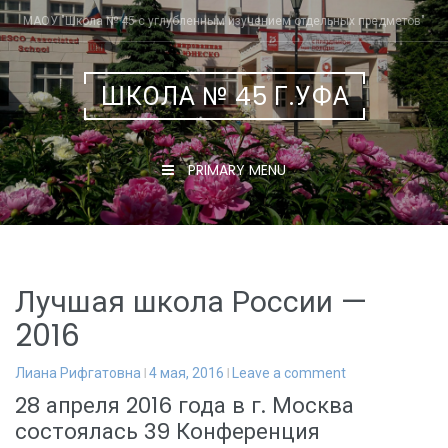
Skip
МАОУ "Школа № 45 с углубленным изучением отдельных предметов"
to
content
ШКОЛА № 45 Г.УФА
PRIMARY MENU
Лучшая школа России —
2016
Лиана Рифгатовна
4 мая, 2016
Leave a comment
28 апреля 2016 года в г. Москва
состоялась 39 Конференция