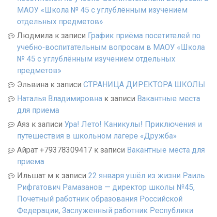
МАОУ «Школа № 45 с углублённым изучением
отдельных предметов»
Людмила
к записи
График приёма посетителей по
учебно-воспитательным вопросам в МАОУ «Школа
№ 45 с углублённым изучением отдельных
предметов»
Эльвина
к записи
СТРАНИЦА ДИРЕКТОРА ШКОЛЫ
Наталья Владимировна
к записи
Вакантные места
для приема
Аяз
к записи
Ура! Лето! Каникулы! Приключения и
путешествия в школьном лагере «Дружба»
Айрат +79378309417
к записи
Вакантные места для
приема
Ильшат м
к записи
22 января ушёл из жизни Раиль
Рифгатович Рамазанов — директор школы №45,
Почетный работник образования Российской
Федерации, Заслуженный работник Республики