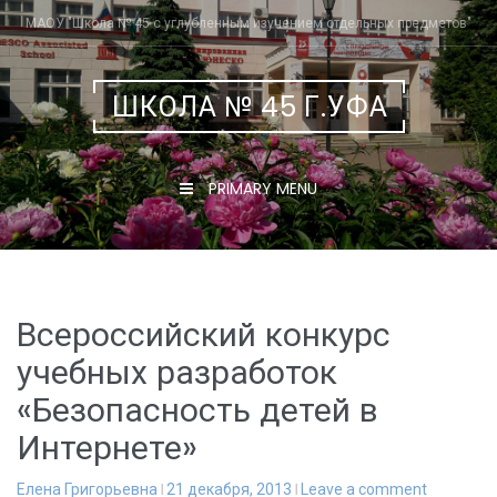
Skip
МАОУ "Школа № 45 с углубленным изучением отдельных предметов"
to
content
ШКОЛА № 45 Г.УФА
PRIMARY MENU
Всероссийский конкурс
учебных разработок
«Безопасность детей в
Интернете»
Елена Григорьевна
21 декабря, 2013
Leave a comment