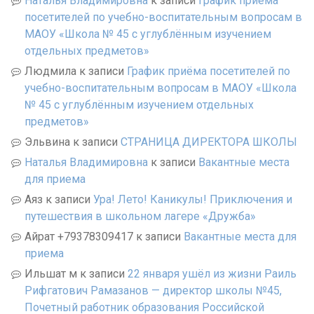
Наталья Владимировна
к записи
График приёма
посетителей по учебно-воспитательным вопросам в
МАОУ «Школа № 45 с углублённым изучением
отдельных предметов»
Людмила
к записи
График приёма посетителей по
учебно-воспитательным вопросам в МАОУ «Школа
№ 45 с углублённым изучением отдельных
предметов»
Эльвина
к записи
СТРАНИЦА ДИРЕКТОРА ШКОЛЫ
Наталья Владимировна
к записи
Вакантные места
для приема
Аяз
к записи
Ура! Лето! Каникулы! Приключения и
путешествия в школьном лагере «Дружба»
Айрат +79378309417
к записи
Вакантные места для
приема
Ильшат м
к записи
22 января ушёл из жизни Раиль
Рифгатович Рамазанов — директор школы №45,
Почетный работник образования Российской