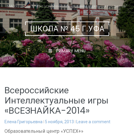
Skip
МАОУ "Школа № 45 с углубленным изучением отдельных предметов"
to
content
ШКОЛА № 45 Г.УФА
PRIMARY MENU
Всероссийские
Интеллектуальные игры
«ВСЕЗНАЙКА-2014»
Елена Григорьевна
5 ноября, 2013
Leave a comment
Образовательный центр «УСПЕХ+»