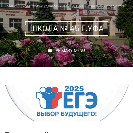
Skip
МАОУ "Школа № 45 с углубленным изучением отдельных предметов"
to
content
ШКОЛА № 45 Г.УФА
PRIMARY MENU