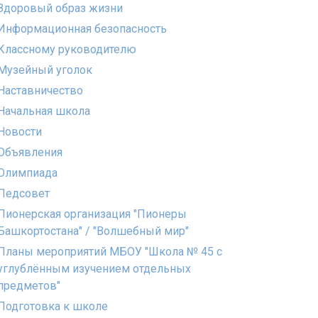
Здоровый образ жизни
Информационная безопасность
Классному руководителю
Музейный уголок
Наставничество
Начальная школа
Новости
Объявления
Олимпиада
Педсовет
Пионерская организация "Пионеры
Башкортостана" / "Волшебный мир"
Планы мероприятий МБОУ "Школа № 45 с
углублённым изучением отдельных
предметов"
Подготовка к школе