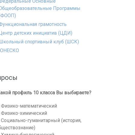
Федеральные Основные
Общеобразовательные Программы
(ФООП)
Функциональная грамотность
Центр детских инициатив (ЦДИ)
Школьный спортивный клуб (ШСК)
ЮНЕСКО
просы
акой профиль 10 класса Вы выбираете?
Физико-математический
Физико-химический
Социально-гуманитарный (история,
бществознание)
Химико-биологический