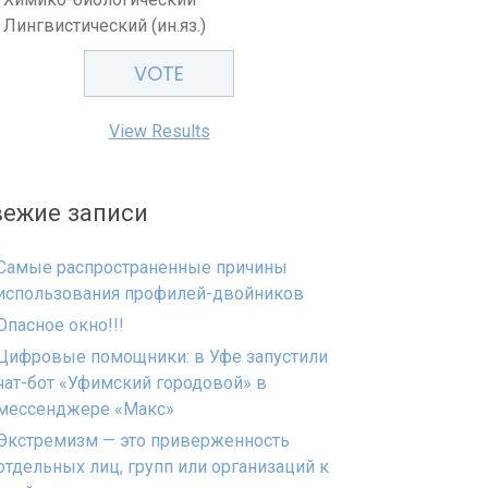
Лингвистический (ин.яз.)
View Results
вежие записи
Самые распространенные причины
использования профилей-двойников
Опасное окно!!!
Цифровые помощники: в Уфе запустили
чат-бот «Уфимский городовой» в
мессенджере «Макс»
Экстремизм — это приверженность
отдельных лиц, групп или организаций к