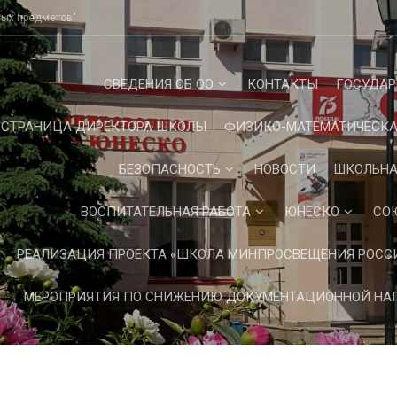
ных предметов"
СВЕДЕНИЯ ОБ ОО
КОНТАКТЫ
ГОСУДАР
СТРАНИЦА ДИРЕКТОРА ШКОЛЫ
ФИЗИКО-МАТЕМАТИЧЕСКА
БЕЗОПАСНОСТЬ
НОВОСТИ
ШКОЛЬНА
ВОСПИТАТЕЛЬНАЯ РАБОТА
ЮНЕСКО
СО
РЕАЛИЗАЦИЯ ПРОЕКТА «ШКОЛА МИНПРОСВЕЩЕНИЯ РОСС
МЕРОПРИЯТИЯ ПО СНИЖЕНИЮ ДОКУМЕНТАЦИОННОЙ НАГ