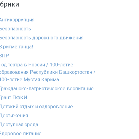
убрики
Антикоррупция
Безопасность
Безопасность дорожного движения
В ритме танца!
ВПР
Год театра в России / 100-летие
образования Республики Башкортостан /
100-летие Мустая Карима
Гражданско-патриотическое воспитание
Грант ПФКИ
Детский отдых и оздоровление
Достижения
Доступная среда
Здоровое питание