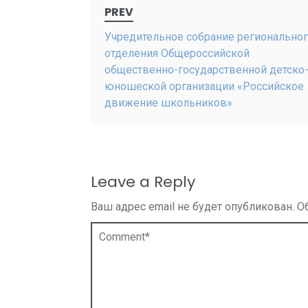
Post
PREV
navigation
Учредительное собрание регионально
отделения Общероссийской
общественно-государственной детско
юношеской организации «Российское
движение школьников»
Leave a Reply
Ваш адрес email не будет опубликован.
О