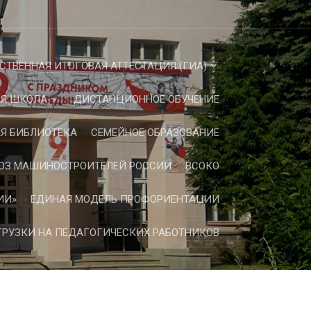
СТВЕННАЯ ИТОГОВАЯ АТТЕСТАЦИЯ (ГИА)
Я ШКОЛА
ДИСТАНЦИОННОЕ ОБУЧЕНИЕ
Я БИБЛИОТЕКА
СЕМЕЙНОЕ ОБРАЗОВАНИЕ
ЮЗ МАШИНОСТРОИТЕЛЕЙ РОССИИ
ВСОКО
ИИ»
ЕДИНАЯ МОДЕЛЬ ПРОФОРИЕНТАЦИИ
РУЗКИ НА ПЕДАГОГИЧЕСКИХ РАБОТНИКОВ