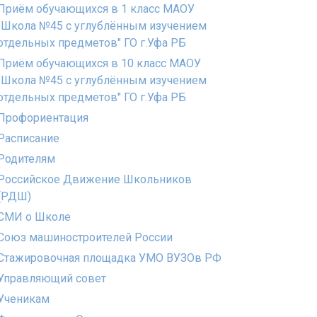
Приём обучающихся в 1 класс МАОУ
"Школа №45 с углублённым изучением
отдельных предметов" ГО г.Уфа РБ
Приём обучающихся в 10 класс МАОУ
"Школа №45 с углублённым изучением
отдельных предметов" ГО г.Уфа РБ
Профориентация
Расписание
Родителям
Российское Движение Школьников
(РДШ)
СМИ о Школе
Союз машиностроителей России
Стажировочная площадка УМО ВУЗОв РФ
Управляющий совет
Ученикам