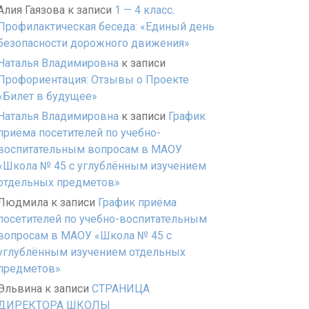
Алия Гаязова
к записи
1 — 4 класс.
Профилактическая беседа: «Единый день
безопасности дорожного движения»
Наталья Владимировна
к записи
Профориентация: Отзывы о Проекте
«Билет в будущее»
Наталья Владимировна
к записи
График
приёма посетителей по учебно-
воспитательным вопросам в МАОУ
«Школа № 45 с углублённым изучением
отдельных предметов»
Людмила
к записи
График приёма
посетителей по учебно-воспитательным
вопросам в МАОУ «Школа № 45 с
углублённым изучением отдельных
предметов»
Эльвина
к записи
СТРАНИЦА
ДИРЕКТОРА ШКОЛЫ