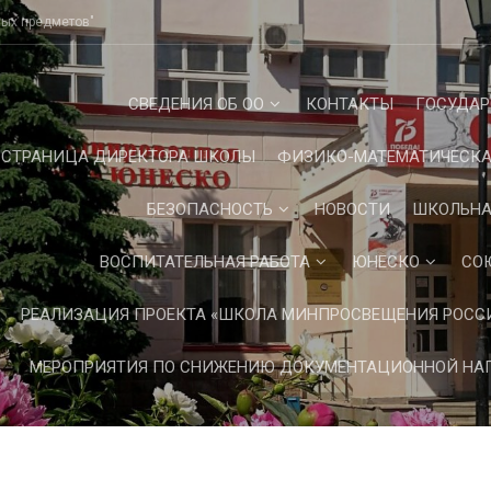
ных предметов"
СВЕДЕНИЯ ОБ ОО
КОНТАКТЫ
ГОСУДАР
СТРАНИЦА ДИРЕКТОРА ШКОЛЫ
ФИЗИКО-МАТЕМАТИЧЕСКА
БЕЗОПАСНОСТЬ
НОВОСТИ
ШКОЛЬНА
ВОСПИТАТЕЛЬНАЯ РАБОТА
ЮНЕСКО
СО
РЕАЛИЗАЦИЯ ПРОЕКТА «ШКОЛА МИНПРОСВЕЩЕНИЯ РОСС
МЕРОПРИЯТИЯ ПО СНИЖЕНИЮ ДОКУМЕНТАЦИОННОЙ НАГ