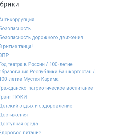
убрики
Антикоррупция
Безопасность
Безопасность дорожного движения
В ритме танца!
ВПР
Год театра в России / 100-летие
образования Республики Башкортостан /
100-летие Мустая Карима
Гражданско-патриотическое воспитание
Грант ПФКИ
Детский отдых и оздоровление
Достижения
Доступная среда
Здоровое питание