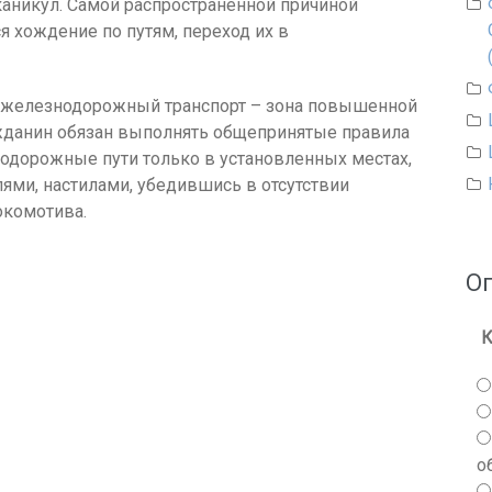
каникул. Самой распространенной причиной
я хождение по путям, переход их в
 железнодорожный транспорт – зона повышенной
ражданин обязан выполнять общепринятые правила
нодорожные пути только в установленных местах,
ями, настилами, убедившись в отсутствии
окомотива.
О
К
о