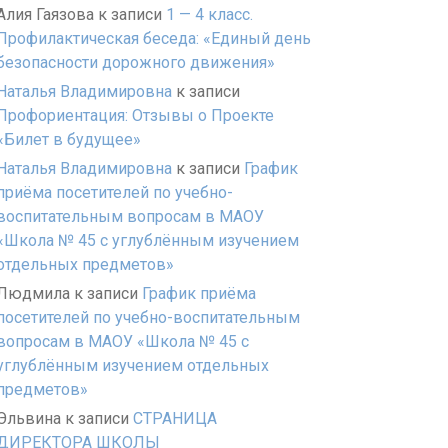
Алия Гаязова
к записи
1 — 4 класс.
Профилактическая беседа: «Единый день
безопасности дорожного движения»
Наталья Владимировна
к записи
Профориентация: Отзывы о Проекте
«Билет в будущее»
Наталья Владимировна
к записи
График
приёма посетителей по учебно-
воспитательным вопросам в МАОУ
«Школа № 45 с углублённым изучением
отдельных предметов»
Людмила
к записи
График приёма
посетителей по учебно-воспитательным
вопросам в МАОУ «Школа № 45 с
углублённым изучением отдельных
предметов»
Эльвина
к записи
СТРАНИЦА
ДИРЕКТОРА ШКОЛЫ