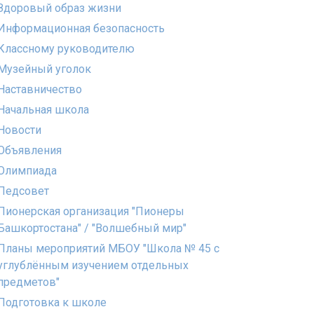
Здоровый образ жизни
Информационная безопасность
Классному руководителю
Музейный уголок
Наставничество
Начальная школа
Новости
Объявления
Олимпиада
Педсовет
Пионерская организация "Пионеры
Башкортостана" / "Волшебный мир"
Планы мероприятий МБОУ "Школа № 45 с
углублённым изучением отдельных
предметов"
Подготовка к школе