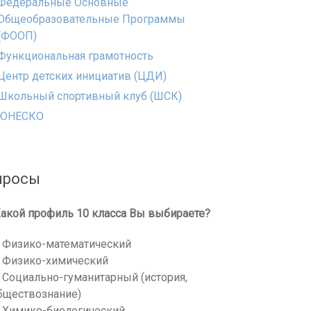
Федеральные Основные
Общеобразовательные Программы
(ФООП)
Функциональная грамотность
Центр детских инициатив (ЦДИ)
Школьный спортивный клуб (ШСК)
ЮНЕСКО
просы
акой профиль 10 класса Вы выбираете?
Физико-математический
Физико-химический
Социально-гуманитарный (история,
бществознание)
Химико-биологический