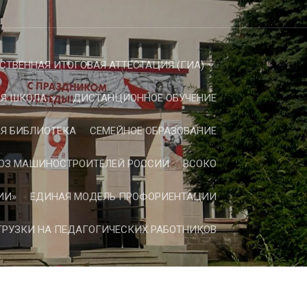
СТВЕННАЯ ИТОГОВАЯ АТТЕСТАЦИЯ (ГИА)
Я ШКОЛА
ДИСТАНЦИОННОЕ ОБУЧЕНИЕ
Я БИБЛИОТЕКА
СЕМЕЙНОЕ ОБРАЗОВАНИЕ
ЮЗ МАШИНОСТРОИТЕЛЕЙ РОССИИ
ВСОКО
ИИ»
ЕДИНАЯ МОДЕЛЬ ПРОФОРИЕНТАЦИИ
РУЗКИ НА ПЕДАГОГИЧЕСКИХ РАБОТНИКОВ