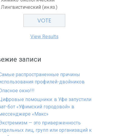
Лингвистический (ин.яз.)
View Results
вежие записи
Самые распространенные причины
использования профилей-двойников
Опасное окно!!!
Цифровые помощники: в Уфе запустили
чат-бот «Уфимский городовой» в
мессенджере «Макс»
Экстремизм — это приверженность
отдельных лиц, групп или организаций к