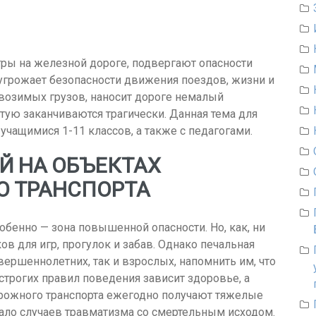
гры на железной дороге, подвергают опасности
угрожает безопасности движения поездов, жизни и
возимых грузов, наносит дороге немалый
тую заканчиваются трагически. Данная тема для
 учащимися 1-11 классов, а также с педагогами.
Й НА ОБЪЕКТАХ
 ТРАНСПОРТА
собенно — зона повышенной опасности. Но, как, ни
ов для игр, прогулок и забав. Однако печальная
вершеннолетних, так и взрослых, напомнить им, что
строгих правил поведения зависит здоровье, а
рожного транспорта ежегодно получают тяжелые
ало случаев травматизма со смертельным исходом.