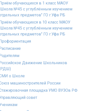
Приём обучающихся в 1 класс МАОУ
"Школа №45 с углублённым изучением
отдельных предметов" ГО г.Уфа РБ
Приём обучающихся в 10 класс МАОУ
"Школа №45 с углублённым изучением
отдельных предметов" ГО г.Уфа РБ
Профориентация
Расписание
Родителям
Российское Движение Школьников
(РДШ)
СМИ о Школе
Союз машиностроителей России
Стажировочная площадка УМО ВУЗОв РФ
Управляющий совет
Ученикам