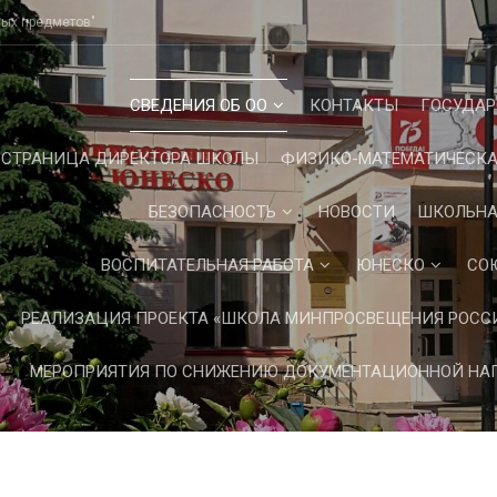
ных предметов"
СВЕДЕНИЯ ОБ ОО
КОНТАКТЫ
ГОСУДАР
СТРАНИЦА ДИРЕКТОРА ШКОЛЫ
ФИЗИКО-МАТЕМАТИЧЕСКА
БЕЗОПАСНОСТЬ
НОВОСТИ
ШКОЛЬНА
ВОСПИТАТЕЛЬНАЯ РАБОТА
ЮНЕСКО
СО
РЕАЛИЗАЦИЯ ПРОЕКТА «ШКОЛА МИНПРОСВЕЩЕНИЯ РОСС
МЕРОПРИЯТИЯ ПО СНИЖЕНИЮ ДОКУМЕНТАЦИОННОЙ НАГ