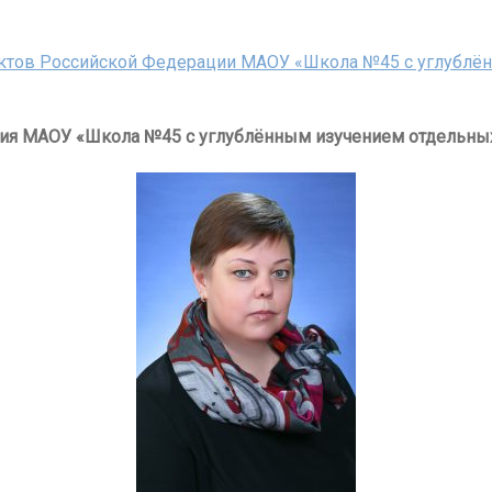
ектов Российской Федерации МАОУ «Школа №45 с углублё
ия МАОУ «Школа №45 с углублённым изучением отдельны