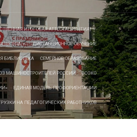
СТВЕННАЯ ИТОГОВАЯ АТТЕСТАЦИЯ (ГИА)
Я ШКОЛА
ДИСТАНЦИОННОЕ ОБУЧЕНИЕ
Я БИБЛИОТЕКА
СЕМЕЙНОЕ ОБРАЗОВАНИЕ
ЮЗ МАШИНОСТРОИТЕЛЕЙ РОССИИ
ВСОКО
ИИ»
ЕДИНАЯ МОДЕЛЬ ПРОФОРИЕНТАЦИИ
РУЗКИ НА ПЕДАГОГИЧЕСКИХ РАБОТНИКОВ