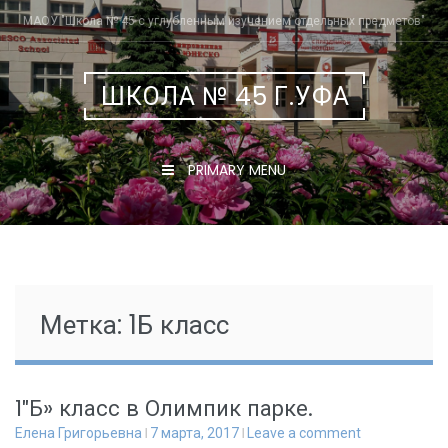
Skip
МАОУ "Школа № 45 с углубленным изучением отдельных предметов"
to
content
ШКОЛА № 45 Г.УФА
PRIMARY MENU
Метка:
1Б класс
1″Б» класс в Олимпик парке.
Елена Григорьевна
7 марта, 2017
Leave a comment