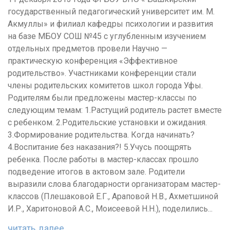
государственный педагогический университет им. М.
Акмуллы» и филиал кафедры психологии и развития
на базе МБОУ СОШ №45 с углубленным изучением
отдельных предметов провели Научно —
практическую конференция «Эффективное
родительство». Участниками конференции стали
члены родительских комитетов школ города Уфы.
Родителям были предложены мастер-классы по
следующим темам: 1.Растущий родитель растет вместе
с ребенком. 2.Родительские установки и ожидания.
3.Формирование родительства. Когда начинать?
4.Воспитание без наказания?! 5.Учусь поощрять
ребенка. После работы в мастер-классах прошло
подведение итогов в актовом зале. Родители
выразили слова благодарности организаторам мастер-
классов (Плешаковой Е.Г., Араповой Н.В., Ахметшиной
И.Р., Харитоновой А.С., Моисеевой Н.Н.), поделились...
читать далее