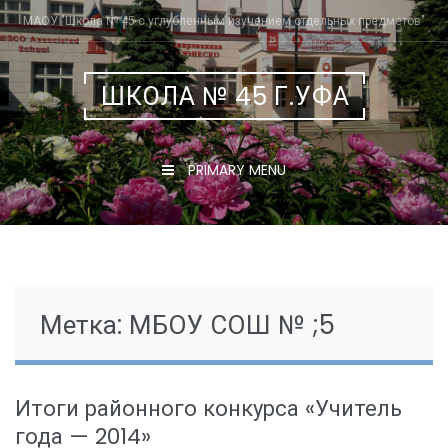
Skip
МАОУ "Школа № 45 с углубленным изучением отдельных предметов"
to
content
ШКОЛА № 45 Г.УФА
PRIMARY MENU
Метка:
МБОУ СОШ № ;5
Итоги районного конкурса «Учитель
года — 2014»