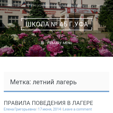
Skip
МАОУ "Школа № 45 с углубленным изучением отдельных предметов"
to
content
ШКОЛА № 45 Г.УФА
PRIMARY MENU
Метка:
летний лагерь
ПРАВИЛА ПОВЕДЕНИЯ В ЛАГЕРЕ
Елена Григорьевна
17 июня, 2014
Leave a comment