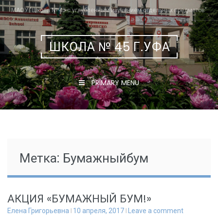
Skip
МАОУ "Школа № 45 с углубленным изучением отдельных предметов"
to
content
ШКОЛА № 45 Г.УФА
PRIMARY MENU
Метка:
Бумажныйбум
АКЦИЯ «БУМАЖНЫЙ БУМ!»
Елена Григорьевна
10 апреля, 2017
Leave a comment