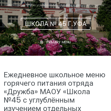
Skip
МАОУ "Школа № 45 с углубленным изучением отдельных предметов"
to
content
ШКОЛА № 45 Г.УФА
PRIMARY MENU
Ежедневное школьное меню
горячего питания отряда
«Дружба» МАОУ «Школа
№45 с углублённым
изучением отдельных