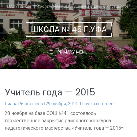
Skip
МАОУ "Школа № 45 с углубленным изучением отдельных предметов"
to
content
ШКОЛА № 45 Г.УФА
PRIMARY MENU
Учитель года — 2015
Лиана Рифгатовна
29 ноября, 2014
Leave a comment
28 ноября на базе СОШ №41 состоялось
торжественное закрытие районного конкурса
педагогического мастерства «Учитель года — 2015».