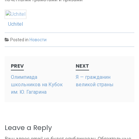
Uchitel
Posted in
Новости
Post
PREV
NEXT
navigation
Олимпиада
Я — гражданин
школьников на Кубок
великой страны
им. Ю. Гагарина
Leave a Reply
Ваш адрес email не будет опубликован.
Обязательные